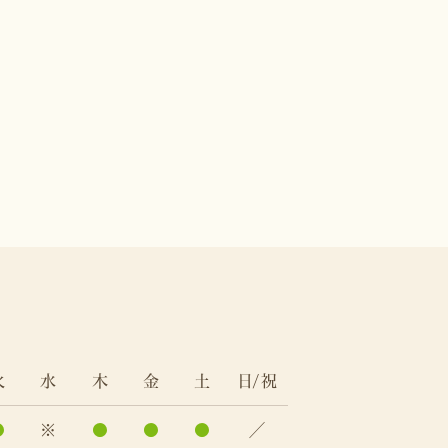
火
水
木
金
土
日/祝
●
※
●
●
●
／