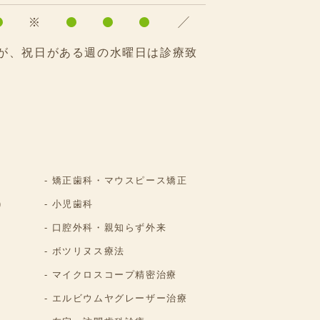
●
※
●
●
●
／
が、祝日がある週の水曜日は診療致
矯正歯科・マウスピース矯正
)
小児歯科
口腔外科・親知らず外来
ボツリヌス療法
マイクロスコープ精密治療
エルビウムヤグレーザー治療