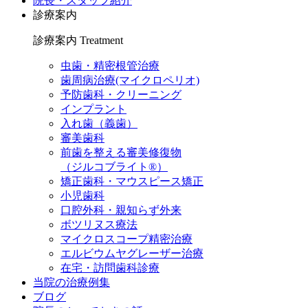
院長・スタッフ紹介
診療案内
診療案内
Treatment
虫歯・精密根管治療
歯周病治療(マイクロペリオ)
予防歯科・クリーニング
インプラント
入れ歯（義歯）
審美歯科
前歯を整える審美修復物
（ジルコブライト®）
矯正歯科・マウスピース矯正
小児歯科
口腔外科・親知らず外来
ボツリヌス療法
マイクロスコープ精密治療
エルビウムヤグレーザー治療
在宅・訪問歯科診療
当院の治療例集
ブログ