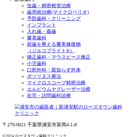
虫歯・精密根管治療
歯周病治療(マイクロペリオ)
予防歯科・クリーニング
インプラント
入れ歯・義歯
審美歯科
前歯を整える審美修復物
（ジルコブライト®）
矯正歯科・マウスピース矯正
小児歯科
口腔外科・親知らず外来
ボツリヌス療法
マイクロスコープ精密治療
エルビウムヤグレーザー治療
在宅・訪問歯科診療
〒279-0021 千葉県浦安市富岡4-1-8
©2024 ローズタウン歯科クリニック.