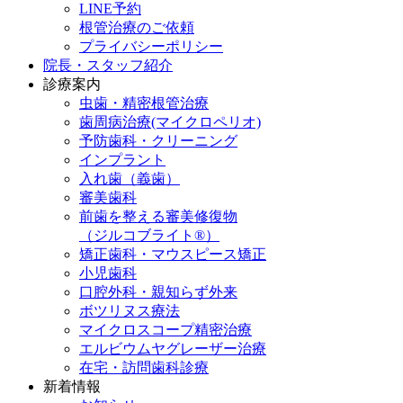
LINE予約
根管治療のご依頼
プライバシーポリシー
院長・スタッフ紹介
診療案内
虫歯・精密根管治療
歯周病治療(マイクロペリオ)
予防歯科・クリーニング
インプラント
入れ歯（義歯）
審美歯科
前歯を整える審美修復物
（ジルコブライト®）
矯正歯科・マウスピース矯正
小児歯科
口腔外科・親知らず外来
ボツリヌス療法
マイクロスコープ精密治療
エルビウムヤグレーザー治療
在宅・訪問歯科診療
新着情報