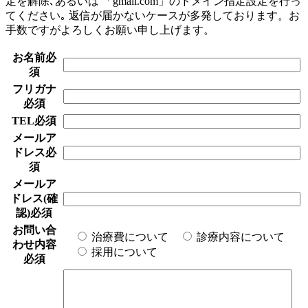
定を解除､あるいは 「gmail.com」のドメイン指定設定を行っ
てください｡ 返信が届かないケースが多発しております。お
手数ですがよろしくお願い申し上げます。
お名前
必
須
フリガナ
必須
TEL
必須
メールア
ドレス
必
須
メールア
ドレス(確
認)
必須
お問い合
治療費について
診療内容について
わせ内容
採用について
必須