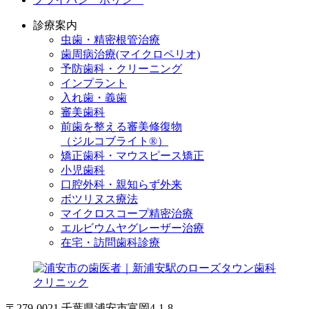
診療案内
虫歯・精密根管治療
歯周病治療(マイクロペリオ)
予防歯科・クリーニング
インプラント
入れ歯・義歯
審美歯科
前歯を整える審美修復物
（ジルコブライト®）
矯正歯科・マウスピース矯正
小児歯科
口腔外科・親知らず外来
ボツリヌス療法
マイクロスコープ精密治療
エルビウムヤグレーザー治療
在宅・訪問歯科診療
〒279-0021 千葉県浦安市富岡4-1-8