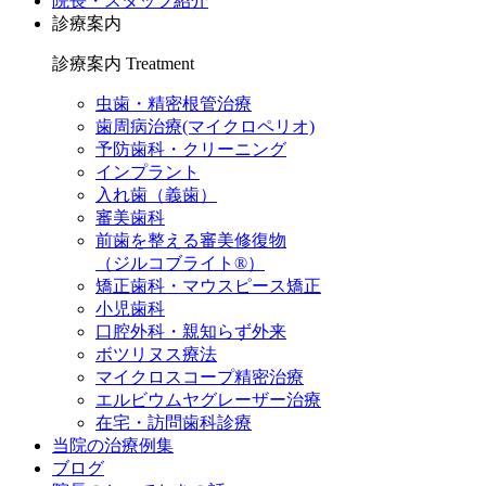
院長・スタッフ紹介
診療案内
診療案内
Treatment
虫歯・精密根管治療
歯周病治療(マイクロペリオ)
予防歯科・クリーニング
インプラント
入れ歯（義歯）
審美歯科
前歯を整える審美修復物
（ジルコブライト®）
矯正歯科・マウスピース矯正
小児歯科
口腔外科・親知らず外来
ボツリヌス療法
マイクロスコープ精密治療
エルビウムヤグレーザー治療
在宅・訪問歯科診療
当院の治療例集
ブログ