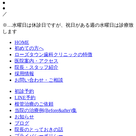
●
●
／
※…水曜日は休診日ですが、祝日がある週の水曜日は診療致
します
HOME
初めての方へ
ローズタウン歯科クリニックの特徴
医院案内・アクセス
院長・スタッフ紹介
採用情報
お問い合わせ・ご相談
初診予約
LINE予約
根管治療のご依頼
当院の治療例(Before&after)集
お知らせ
ブログ
院長のとっておきの話
プライバシーポリシー