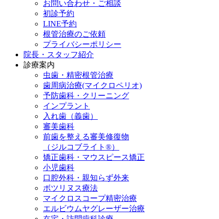
お問い合わせ・ご相談
初診予約
LINE予約
根管治療のご依頼
プライバシーポリシー
院長・スタッフ紹介
診療案内
虫歯・精密根管治療
歯周病治療(マイクロペリオ)
予防歯科・クリーニング
インプラント
入れ歯（義歯）
審美歯科
前歯を整える審美修復物
（ジルコブライト®）
矯正歯科・マウスピース矯正
小児歯科
口腔外科・親知らず外来
ボツリヌス療法
マイクロスコープ精密治療
エルビウムヤグレーザー治療
在宅・訪問歯科診療