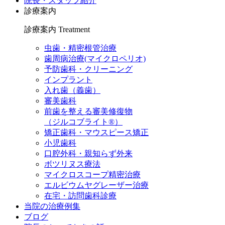
院長・スタッフ紹介
診療案内
診療案内
Treatment
虫歯・精密根管治療
歯周病治療(マイクロペリオ)
予防歯科・クリーニング
インプラント
入れ歯（義歯）
審美歯科
前歯を整える審美修復物
（ジルコブライト®）
矯正歯科・マウスピース矯正
小児歯科
口腔外科・親知らず外来
ボツリヌス療法
マイクロスコープ精密治療
エルビウムヤグレーザー治療
在宅・訪問歯科診療
当院の治療例集
ブログ