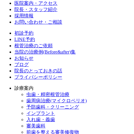
医院案内・アクセス
院長・スタッフ紹介
採用情報
お問い合わせ・ご相談
初診予約
LINE予約
根管治療のご依頼
当院の治療例(Before&after)集
お知らせ
ブログ
院長のとっておきの話
プライバシーポリシー
診療案内
虫歯・精密根管治療
歯周病治療(マイクロペリオ)
予防歯科・クリーニング
インプラント
入れ歯・義歯
審美歯科
前歯を整える審美修復物