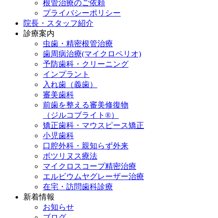
根管治療のご依頼
プライバシーポリシー
院長・スタッフ紹介
診療案内
虫歯・精密根管治療
歯周病治療(マイクロペリオ)
予防歯科・クリーニング
インプラント
入れ歯（義歯）
審美歯科
前歯を整える審美修復物
（ジルコブライト®）
矯正歯科・マウスピース矯正
小児歯科
口腔外科・親知らず外来
ボツリヌス療法
マイクロスコープ精密治療
エルビウムヤグレーザー治療
在宅・訪問歯科診療
新着情報
お知らせ
ブログ