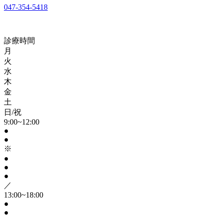
047-354-5418
診療時間
月
火
水
木
金
土
日/祝
9:00~12:00
●
●
※
●
●
●
／
13:00~18:00
●
●