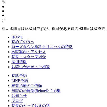
※
●
●
●
／
※…水曜日は休診日ですが、祝日がある週の水曜日は診療致
HOME
初めての方へ
ローズタウン歯科クリニックの特徴
医院案内・アクセス
院長・スタッフ紹介
採用情報
お問い合わせ・ご相談
初診予約
LINE予約
根管治療のご依頼
当院の治療例(Before&after)集
お知らせ
ブログ
院長のとっておきの話