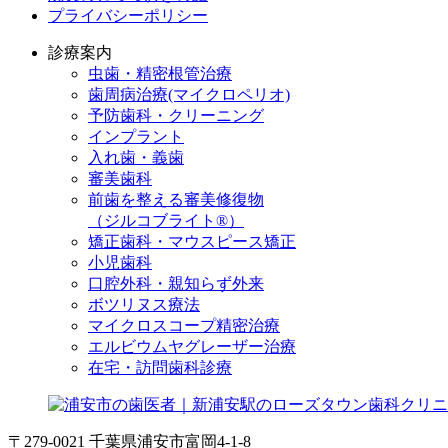
プライバシーポリシー
診療案内
虫歯・精密根管治療
歯周病治療(マイクロペリオ)
予防歯科・クリーニング
インプラント
入れ歯・義歯
審美歯科
前歯を整える審美修復物
（ジルコブライト®）
矯正歯科・マウスピース矯正
小児歯科
口腔外科・親知らず外来
ボツリヌス療法
マイクロスコープ精密治療
エルビウムヤグレーザー治療
在宅・訪問歯科診療
〒279-0021 千葉県浦安市富岡4-1-8