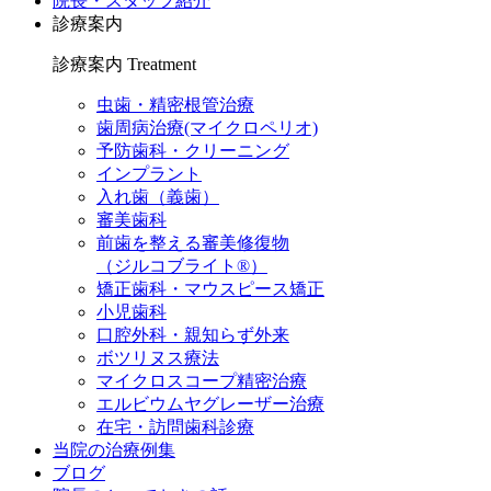
院長・スタッフ紹介
診療案内
診療案内
Treatment
虫歯・精密根管治療
歯周病治療(マイクロペリオ)
予防歯科・クリーニング
インプラント
入れ歯（義歯）
審美歯科
前歯を整える審美修復物
（ジルコブライト®）
矯正歯科・マウスピース矯正
小児歯科
口腔外科・親知らず外来
ボツリヌス療法
マイクロスコープ精密治療
エルビウムヤグレーザー治療
在宅・訪問歯科診療
当院の治療例集
ブログ