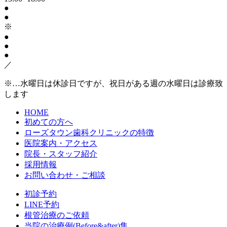
●
●
※
●
●
●
／
※…水曜日は休診日ですが、祝日がある週の水曜日は診療致
します
HOME
初めての方へ
ローズタウン歯科クリニックの特徴
医院案内・アクセス
院長・スタッフ紹介
採用情報
お問い合わせ・ご相談
初診予約
LINE予約
根管治療のご依頼
当院の治療例(Before&after)集