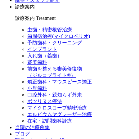
院長・スタッフ紹介
診療案内
診療案内
Treatment
虫歯・精密根管治療
歯周病治療(マイクロペリオ)
予防歯科・クリーニング
インプラント
入れ歯（義歯）
審美歯科
前歯を整える審美修復物
（ジルコブライト®）
矯正歯科・マウスピース矯正
小児歯科
口腔外科・親知らず外来
ボツリヌス療法
マイクロスコープ精密治療
エルビウムヤグレーザー治療
在宅・訪問歯科診療
当院の治療例集
ブログ