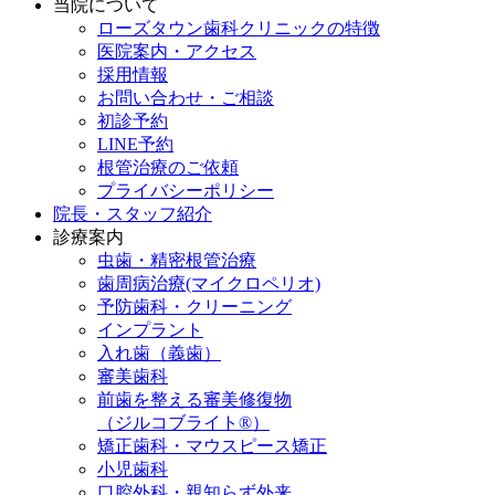
当院について
ローズタウン歯科クリニックの特徴
医院案内・アクセス
採用情報
お問い合わせ・ご相談
初診予約
LINE予約
根管治療のご依頼
プライバシーポリシー
院長・スタッフ紹介
診療案内
虫歯・精密根管治療
歯周病治療(マイクロペリオ)
予防歯科・クリーニング
インプラント
入れ歯（義歯）
審美歯科
前歯を整える審美修復物
（ジルコブライト®）
矯正歯科・マウスピース矯正
小児歯科
口腔外科・親知らず外来