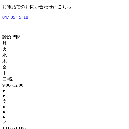
お電話でのお問い合わせはこちら
047-354-5418
診療時間
月
火
水
木
金
土
日/祝
9:00~12:00
●
●
※
●
●
●
／
13:00~18:00