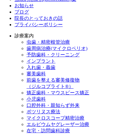
お知らせ
ブログ
院長のとっておきの話
プライバシーポリシー
診療案内
虫歯・精密根管治療
歯周病治療(マイクロペリオ)
予防歯科・クリーニング
インプラント
入れ歯・義歯
審美歯科
前歯を整える審美修復物
（ジルコブライト®）
矯正歯科・マウスピース矯正
小児歯科
口腔外科・親知らず外来
ボツリヌス療法
マイクロスコープ精密治療
エルビウムヤグレーザー治療
在宅・訪問歯科診療