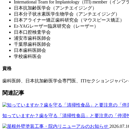
International Team for Implantology（ITI) member（
日本抗加齢医学会（アンチエイジング）
日本分子状水素医学生物学会（アンチエイジング）
日本アライナー矯正歯科研究会（マウスピース矯正）
Er-YAGレーザー臨床研究会（レーザー）
日本口腔検査学会
浦安市歯科医師会
千葉県歯科医師会
日本歯科医師会
学校歯科医会
資格
歯科医師、日本抗加齢医学会専門医、ITIセクションジャパ
関連記事
知っていますか？歯を守る「清掃性食品」と要注意の「停滞
2026.07.1