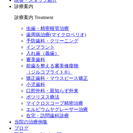
院長・スタッフ紹介
診療案内
診療案内
Treatment
虫歯・精密根管治療
歯周病治療(マイクロペリオ)
予防歯科・クリーニング
インプラント
入れ歯（義歯）
審美歯科
前歯を整える審美修復物
（ジルコブライト®）
矯正歯科・マウスピース矯正
小児歯科
口腔外科・親知らず外来
ボツリヌス療法
マイクロスコープ精密治療
エルビウムヤグレーザー治療
在宅・訪問歯科診療
当院の治療例集
ブログ