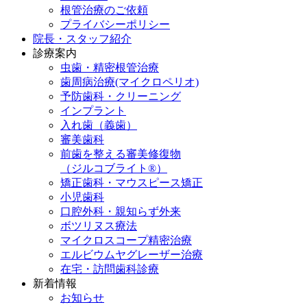
根管治療のご依頼
プライバシーポリシー
院長・スタッフ紹介
診療案内
虫歯・精密根管治療
歯周病治療(マイクロペリオ)
予防歯科・クリーニング
インプラント
入れ歯（義歯）
審美歯科
前歯を整える審美修復物
（ジルコブライト®）
矯正歯科・マウスピース矯正
小児歯科
口腔外科・親知らず外来
ボツリヌス療法
マイクロスコープ精密治療
エルビウムヤグレーザー治療
在宅・訪問歯科診療
新着情報
お知らせ