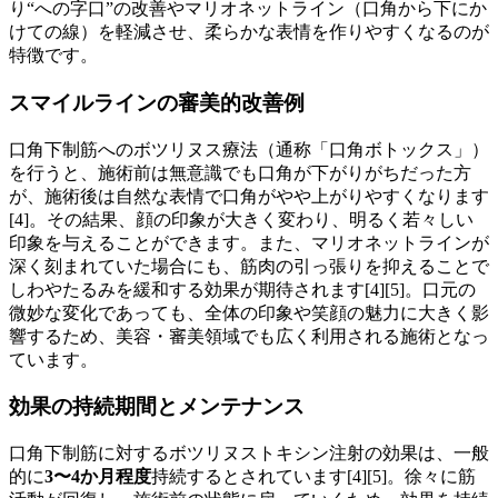
り“への字口”の改善やマリオネットライン（口角から下にか
けての線）を軽減させ、柔らかな表情を作りやすくなるのが
特徴です。
スマイルラインの審美的改善例
口角下制筋へのボツリヌス療法（通称「口角ボトックス」）
を行うと、施術前は無意識でも口角が下がりがちだった方
が、施術後は自然な表情で口角がやや上がりやすくなります
[4]。その結果、顔の印象が大きく変わり、明るく若々しい
印象を与えることができます。また、マリオネットラインが
深く刻まれていた場合にも、筋肉の引っ張りを抑えることで
しわやたるみを緩和する効果が期待されます[4][5]。口元の
微妙な変化であっても、全体の印象や笑顔の魅力に大きく影
響するため、美容・審美領域でも広く利用される施術となっ
ています。
効果の持続期間とメンテナンス
口角下制筋に対するボツリヌストキシン注射の効果は、一般
的に
3〜4か月程度
持続するとされています[4][5]。徐々に筋