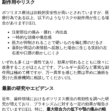
副作用やリスク
ボツリヌス療法は比較的安全性が高いとされていますが、医
療行為である以上、以下のようなリスクや副作用が生じる場
合があります[1][2]。
注射部位の痛み・腫れ・内出血
一時的な頭痛や倦怠感
筋力が抑制されることで硬いものを噛む際のだるさ
薬剤が周辺の表情筋へ拡散した場合に生じる笑顔の左
右差や口唇の動かしにくさ
いずれも多くは一過性であり、効果が切れるとともに徐々に
改善することがほとんどです。アレルギー反応など重篤な副
作用は極めて稀ですが、万一異常を感じた際は早めに施術を
受けた医療機関に相談してください[3]。
最新の研究やエビデンス
近年、歯科領域におけるボツリヌス療法の有効性を調べた研
究が増えており、ブラキシズムに対する一定の効果が報告さ
れています[1][2]。特に、
最大咬合力の低下や顎の痛みの軽