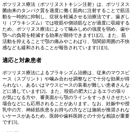
ボツリヌス療法（ボツリヌストキシン注射）は、ボツリヌス
菌由来のタンパク質を過度に働く筋肉に注射することで筋活
動を一時的に抑制し、症状を軽減させる治療法です。歯ぎし
り（ブラキシズム）では咬筋や側頭筋などが過度に収縮する
ため、ボツリヌス療法によって噛みしめの強度を弱め、歯や
顎への負荷を軽減する効果が期待できます[1][2]。また、筋
活動を抑えることで顎の痛みやこわばり、顎関節周囲の不快
感なども緩和されることが報告されています[1][3]。
適応と対象患者
ボツリヌス療法によるブラキシズム治療は、従来のマウスピ
ース（スプリント）や噛み合わせ調整などで十分な効果が得
られない、あるいはマウスピースの装着が難しい患者さんな
どに適しています[2]。また、咬筋の肥大によるエラの張り
が気になる方や、審美面から顎のラインをすっきりさせたい
場合などにも応用されることがあります。なお、妊娠中や授
乳中の方、神経筋疾患をお持ちの方などは施術が推奨されな
いケースがあるため、医師や歯科医師との十分な相談が重要
です[3]。