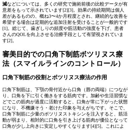
減
などについては、多くの研究で施術前後の比較データが有
意差をもって示されています[2][3]。効果の持続期間は個人
差があるものの、概ね3〜4か月程度とされ、継続的な改善を
希望する場合は定期的な追加注射を受けることが一般的です
[1]。総じて、歯ぎしりの頻度や筋活動の強度を下げ、患者
さんのQOLを向上させる治療手段として有望視されていま
す[2]。
審美目的での口角下制筋ボツリヌス療
法（スマイルラインのコントロール）
口角下制筋の役割とボツリヌス療法の作用
口角下制筋は、下顎の骨付近から口角（唇の両端）につなが
り、口角を下に引く働きをする筋肉です。加齢や生活習慣な
どでこの筋肉が過度に活動すると、口角が常に下がった状態
になり、不機嫌そう・老けた印象を与えがちです。そこで、
口角下制筋に少量のボツリヌストキシンを注入すると、筋活
動が弱まり、相対的に口角を引き上げる筋肉が優位となって
口角が少し上向きに安定しやすくなります[4][5]。これによ