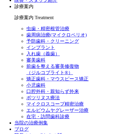
院長・スタッフ紹介
診療案内
診療案内
Treatment
虫歯・精密根管治療
歯周病治療(マイクロペリオ)
予防歯科・クリーニング
インプラント
入れ歯（義歯）
審美歯科
前歯を整える審美修復物
（ジルコブライト®）
矯正歯科・マウスピース矯正
小児歯科
口腔外科・親知らず外来
ボツリヌス療法
マイクロスコープ精密治療
エルビウムヤグレーザー治療
在宅・訪問歯科診療
当院の治療例集
ブログ