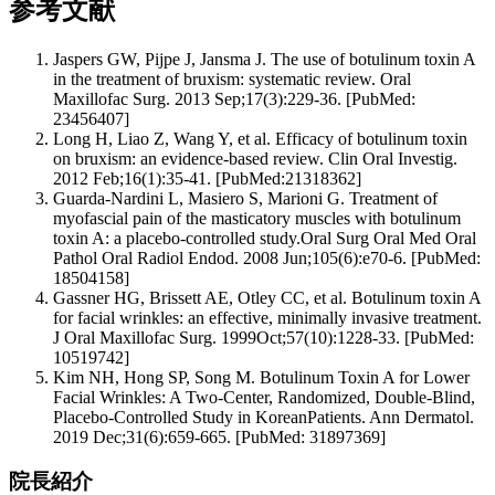
参考文献
Jaspers GW, Pijpe J, Jansma J. The use of botulinum toxin A
in the treatment of bruxism: systematic review. Oral
Maxillofac Surg. 2013 Sep;17(3):229-36. [PubMed:
23456407]
Long H, Liao Z, Wang Y, et al. Efficacy of botulinum toxin
on bruxism: an evidence-based review. Clin Oral Investig.
2012 Feb;16(1):35-41. [PubMed:21318362]
Guarda-Nardini L, Masiero S, Marioni G. Treatment of
myofascial pain of the masticatory muscles with botulinum
toxin A: a placebo-controlled study.Oral Surg Oral Med Oral
Pathol Oral Radiol Endod. 2008 Jun;105(6):e70-6. [PubMed:
18504158]
Gassner HG, Brissett AE, Otley CC, et al. Botulinum toxin A
for facial wrinkles: an effective, minimally invasive treatment.
J Oral Maxillofac Surg. 1999Oct;57(10):1228-33. [PubMed:
10519742]
Kim NH, Hong SP, Song M. Botulinum Toxin A for Lower
Facial Wrinkles: A Two-Center, Randomized, Double-Blind,
Placebo-Controlled Study in KoreanPatients. Ann Dermatol.
2019 Dec;31(6):659-665. [PubMed: 31897369]
院長紹介