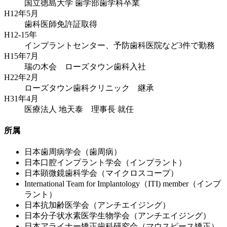
国立徳島大学 歯学部歯学科卒業
H12年5月
歯科医師免許証取得
H12-15年
インプラントセンター、予防歯科医院など3件で勤務
H15年7月
瑞の木会 ローズタウン歯科入社
H22年2月
ローズタウン歯科クリニック 継承
H31年4月
医療法人 地天泰 理事長 就任
所属
日本歯周病学会（歯周病）
日本口腔インプラント学会（インプラント）
日本顕微鏡歯科学会（マイクロスコープ）
International Team for Implantology（ITI) member（インプ
ラント）
日本抗加齢医学会（アンチエイジング）
日本分子状水素医学生物学会（アンチエイジング）
日本アライナー矯正歯科研究会（マウスピース矯正）