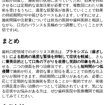
活動が回復し、施術前の状態に戻っていくため、効果を持続
させるには定期的な追加注射が必要です。複数回にわたり施
術を受けるうちに、過度な筋緊張が改善していくことで効果
の持続期間がやや延びるケースもあります。いずれにせよ、
施術間隔や注射量については担当の医師や歯科医師と相談し
ながら、口元のバランスを見極めつつ調整していくことが大
切です[4]。
まとめ
歯科口腔領域でのボツリヌス療法は、
ブラキシズム（歯ぎし
り）による筋肉の過度な緊張を抑制して症状を軽減
し、さら
に
審美目的として口角の下がりを改善し笑顔の印象を向上
さ
せる、二つの側面を持つ治療法です。どちらも
短時間かつ低
侵襲
で施術が行え、適切な量と部位を選ぶことで自然な仕上
がりが期待できます。持続期間には限りがあるため、必要に
応じて定期的な追加施術を受けることが一般的ですが、術後
の満足度が高い治療の一つとして認知されています。気にな
る症状やお悩みがある方は、ぜひ歯科医院や医療機関で相談
してみてください。