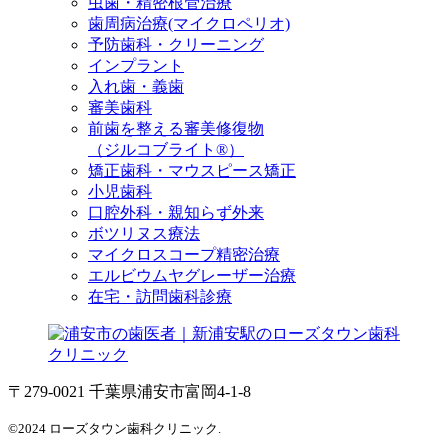
虫歯・精密根管治療
歯周病治療(マイクロペリオ)
予防歯科・クリーニング
インプラント
入れ歯・義歯
審美歯科
前歯を整える審美修復物
（ジルコブライト®）
矯正歯科・マウスピース矯正
小児歯科
口腔外科・親知らず外来
ボツリヌス療法
マイクロスコープ精密治療
エルビウムヤグレーザー治療
在宅・訪問歯科診療
〒279-0021 千葉県浦安市富岡4-1-8
©2024 ローズタウン歯科クリニック.