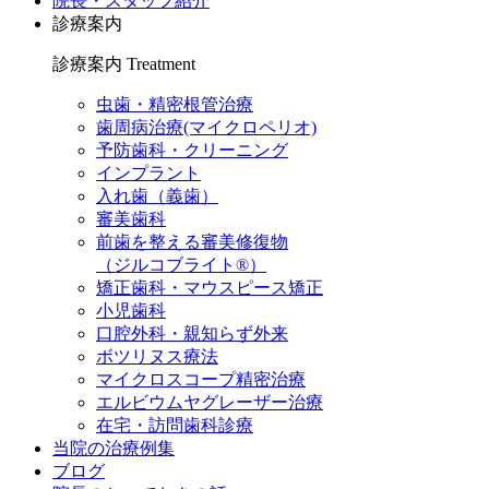
院長・スタッフ紹介
診療案内
診療案内
Treatment
虫歯・精密根管治療
歯周病治療(マイクロペリオ)
予防歯科・クリーニング
インプラント
入れ歯（義歯）
審美歯科
前歯を整える審美修復物
（ジルコブライト®）
矯正歯科・マウスピース矯正
小児歯科
口腔外科・親知らず外来
ボツリヌス療法
マイクロスコープ精密治療
エルビウムヤグレーザー治療
在宅・訪問歯科診療
当院の治療例集
ブログ