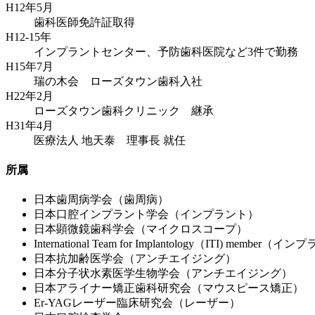
H12年5月
歯科医師免許証取得
H12-15年
インプラントセンター、予防歯科医院など3件で勤務
H15年7月
瑞の木会 ローズタウン歯科入社
H22年2月
ローズタウン歯科クリニック 継承
H31年4月
医療法人 地天泰 理事長 就任
所属
日本歯周病学会（歯周病）
日本口腔インプラント学会（インプラント）
日本顕微鏡歯科学会（マイクロスコープ）
International Team for Implantology（ITI) member（
日本抗加齢医学会（アンチエイジング）
日本分子状水素医学生物学会（アンチエイジング）
日本アライナー矯正歯科研究会（マウスピース矯正）
Er-YAGレーザー臨床研究会（レーザー）