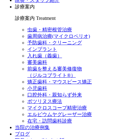
院長・スタッフ紹介
診療案内
診療案内
Treatment
虫歯・精密根管治療
歯周病治療(マイクロペリオ)
予防歯科・クリーニング
インプラント
入れ歯（義歯）
審美歯科
前歯を整える審美修復物
（ジルコブライト®）
矯正歯科・マウスピース矯正
小児歯科
口腔外科・親知らず外来
ボツリヌス療法
マイクロスコープ精密治療
エルビウムヤグレーザー治療
在宅・訪問歯科診療
当院の治療例集
ブログ