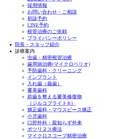
採用情報
お問い合わせ・ご相談
初診予約
LINE予約
根管治療のご依頼
プライバシーポリシー
院長・スタッフ紹介
診療案内
虫歯・精密根管治療
歯周病治療(マイクロペリオ)
予防歯科・クリーニング
インプラント
入れ歯（義歯）
審美歯科
前歯を整える審美修復物
（ジルコブライト®）
矯正歯科・マウスピース矯正
小児歯科
口腔外科・親知らず外来
ボツリヌス療法
マイクロスコープ精密治療