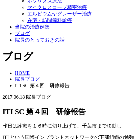
ボツリヌス療法
マイクロスコープ精密治療
エルビウムヤグレーザー治療
在宅・訪問歯科診療
当院の治療例集
ブログ
院長のとっておきの話
ブログ
HOME
院長ブログ
ITI SC 第４回 研修報告
2017.06.18
院長ブログ
ITI SC 第４回 研修報告
昨日は診療を１６時に切り上げて、千葉市まで移動し
ITI という国際インプラントネットワークの下部組織の勉強