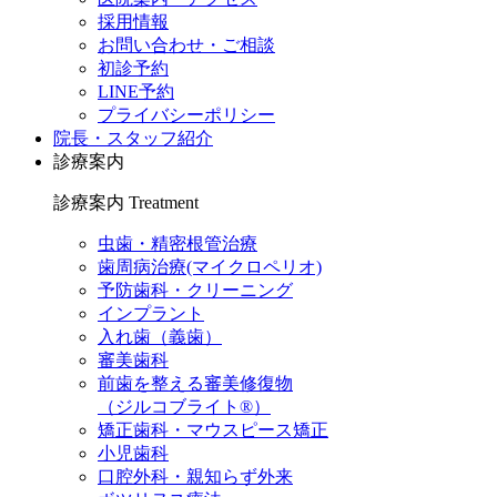
採用情報
お問い合わせ・ご相談
初診予約
LINE予約
プライバシーポリシー
院長・スタッフ紹介
診療案内
診療案内
Treatment
虫歯・精密根管治療
歯周病治療(マイクロペリオ)
予防歯科・クリーニング
インプラント
入れ歯（義歯）
審美歯科
前歯を整える審美修復物
（ジルコブライト®）
矯正歯科・マウスピース矯正
小児歯科
口腔外科・親知らず外来