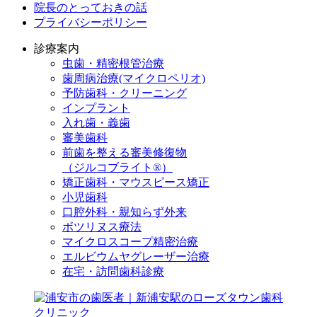
院長のとっておきの話
プライバシーポリシー
診療案内
虫歯・精密根管治療
歯周病治療(マイクロペリオ)
予防歯科・クリーニング
インプラント
入れ歯・義歯
審美歯科
前歯を整える審美修復物
（ジルコブライト®）
矯正歯科・マウスピース矯正
小児歯科
口腔外科・親知らず外来
ボツリヌス療法
マイクロスコープ精密治療
エルビウムヤグレーザー治療
在宅・訪問歯科診療