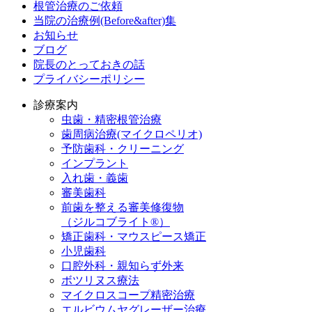
根管治療のご依頼
当院の治療例(Before&after)集
お知らせ
ブログ
院長のとっておきの話
プライバシーポリシー
診療案内
虫歯・精密根管治療
歯周病治療(マイクロペリオ)
予防歯科・クリーニング
インプラント
入れ歯・義歯
審美歯科
前歯を整える審美修復物
（ジルコブライト®）
矯正歯科・マウスピース矯正
小児歯科
口腔外科・親知らず外来
ボツリヌス療法
マイクロスコープ精密治療
エルビウムヤグレーザー治療