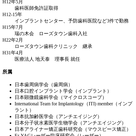
H12年5月
歯科医師免許証取得
H12-15年
インプラントセンター、予防歯科医院など3件で勤務
H15年7月
瑞の木会 ローズタウン歯科入社
H22年2月
ローズタウン歯科クリニック 継承
H31年4月
医療法人 地天泰 理事長 就任
所属
日本歯周病学会（歯周病）
日本口腔インプラント学会（インプラント）
日本顕微鏡歯科学会（マイクロスコープ）
International Team for Implantology（ITI) member（インプ
ラント）
日本抗加齢医学会（アンチエイジング）
日本分子状水素医学生物学会（アンチエイジング）
日本アライナー矯正歯科研究会（マウスピース矯正）
Er-YAGレーザー臨床研究会（レーザー）