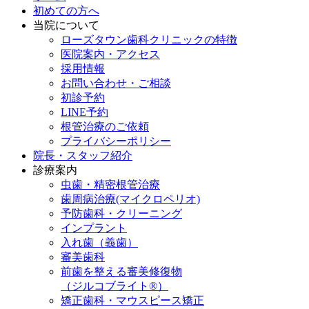
初めての方へ
当院について
ローズタウン歯科クリニックの特徴
医院案内・アクセス
採用情報
お問い合わせ・ご相談
初診予約
LINE予約
根管治療のご依頼
プライバシーポリシー
院長・スタッフ紹介
診療案内
虫歯・精密根管治療
歯周病治療(マイクロペリオ)
予防歯科・クリーニング
インプラント
入れ歯（義歯）
審美歯科
前歯を整える審美修復物
（ジルコブライト®）
矯正歯科・マウスピース矯正