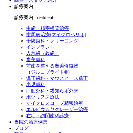
院長・スタッフ紹介
診療案内
診療案内
Treatment
虫歯・精密根管治療
歯周病治療(マイクロペリオ)
予防歯科・クリーニング
インプラント
入れ歯（義歯）
審美歯科
前歯を整える審美修復物
（ジルコブライト®）
矯正歯科・マウスピース矯正
小児歯科
口腔外科・親知らず外来
ボツリヌス療法
マイクロスコープ精密治療
エルビウムヤグレーザー治療
在宅・訪問歯科診療
当院の治療例集
ブログ