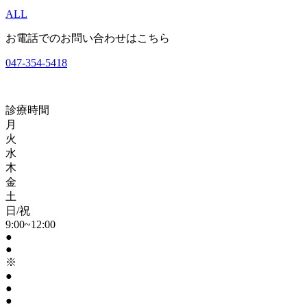
ALL
お電話でのお問い合わせはこちら
047-354-5418
診療時間
月
火
水
木
金
土
日/祝
9:00~12:00
●
●
※
●
●
●