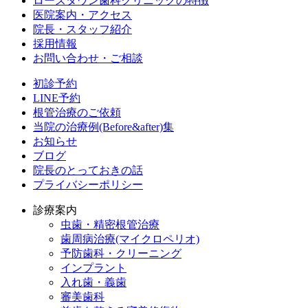
ローズタウン歯科クリニックの特徴
医院案内・アクセス
院長・スタッフ紹介
採用情報
お問い合わせ・ご相談
初診予約
LINE予約
根管治療のご依頼
当院の治療例(Before&after)集
お知らせ
ブログ
院長のとっておきの話
プライバシーポリシー
診療案内
虫歯・精密根管治療
歯周病治療(マイクロペリオ)
予防歯科・クリーニング
インプラント
入れ歯・義歯
審美歯科