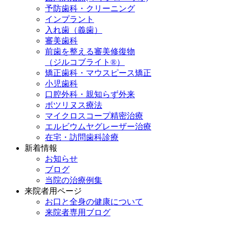
予防歯科・クリーニング
インプラント
入れ歯（義歯）
審美歯科
前歯を整える審美修復物
（ジルコブライト®）
矯正歯科・マウスピース矯正
小児歯科
口腔外科・親知らず外来
ボツリヌス療法
マイクロスコープ精密治療
エルビウムヤグレーザー治療
在宅・訪問歯科診療
新着情報
お知らせ
ブログ
当院の治療例集
来院者用ページ
お口と全身の健康について
来院者専用ブログ