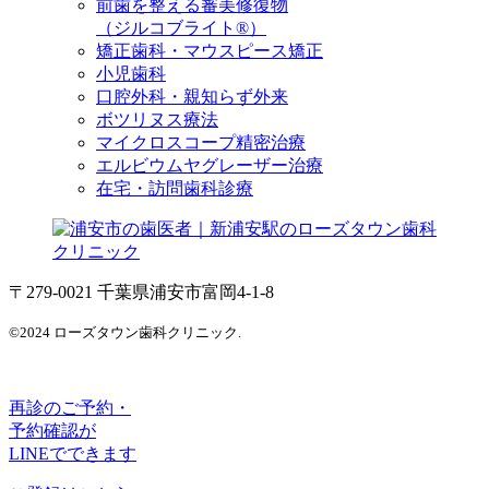
前歯を整える審美修復物
（ジルコブライト®）
矯正歯科・マウスピース矯正
小児歯科
口腔外科・親知らず外来
ボツリヌス療法
マイクロスコープ精密治療
エルビウムヤグレーザー治療
在宅・訪問歯科診療
〒279-0021 千葉県浦安市富岡4-1-8
©2024 ローズタウン歯科クリニック.
再診のご予約・
予約確認が
LINEでできます