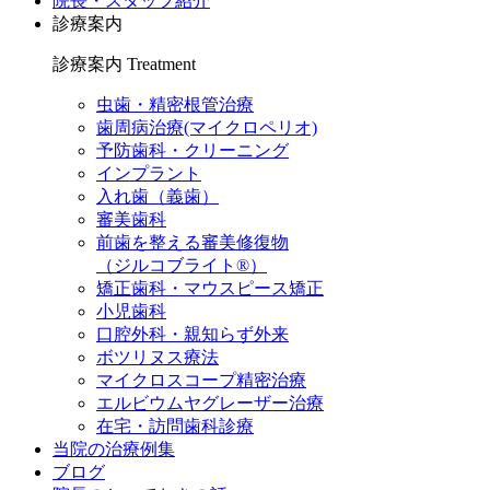
院長・スタッフ紹介
診療案内
診療案内
Treatment
虫歯・精密根管治療
歯周病治療(マイクロペリオ)
予防歯科・クリーニング
インプラント
入れ歯（義歯）
審美歯科
前歯を整える審美修復物
（ジルコブライト®）
矯正歯科・マウスピース矯正
小児歯科
口腔外科・親知らず外来
ボツリヌス療法
マイクロスコープ精密治療
エルビウムヤグレーザー治療
在宅・訪問歯科診療
当院の治療例集
ブログ