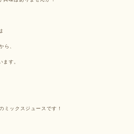
は
から、
います。
）のミックスジュースです！