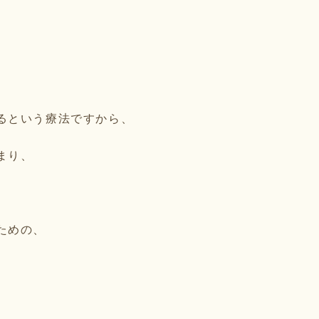
るという療法ですから、
まり、
ための、