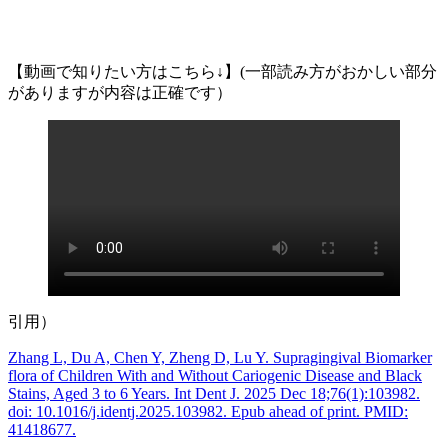
【動画で知りたい方はこちら↓】(一部読み方がおかしい部分
がありますが内容は正確です）
引用）
Zhang L, Du A, Chen Y, Zheng D, Lu Y. Supragingival Biomarker
flora of Children With and Without Cariogenic Disease and Black
Stains, Aged 3 to 6 Years. Int Dent J. 2025 Dec 18;76(1):103982.
doi: 10.1016/j.identj.2025.103982. Epub ahead of print. PMID:
41418677.