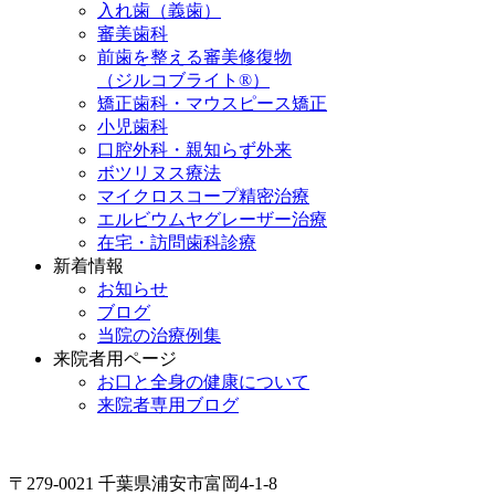
入れ歯（義歯）
審美歯科
前歯を整える審美修復物
（ジルコブライト®）
矯正歯科・マウスピース矯正
小児歯科
口腔外科・親知らず外来
ボツリヌス療法
マイクロスコープ精密治療
エルビウムヤグレーザー治療
在宅・訪問歯科診療
新着情報
お知らせ
ブログ
当院の治療例集
来院者用ページ
お口と全身の健康について
来院者専用ブログ
〒279-0021 千葉県浦安市富岡4-1-8