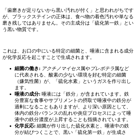
「歯磨きが足りないから黒い汚れが付く」と思われがちです
が、ブラックステインの正体は、食べ物の着色汚れや単なる
磨き残しではありません。その主成分は「硫化第一鉄」とい
う黒い物質です。
これは、お口の中にいる特定の細菌と、唾液に含まれる成分
が化学反応を起こすことで生成されます。
細菌の働き:
アクチノマイセス
属や
プレボテラ
属など
に代表される、酸素の少ない環境を好む特定の細菌
（嫌気性菌）が、「硫化水素」というガスを作り出し
ます。
唾液の成分:
唾液には「鉄分」が含まれています。鉄
分豊富な食事やサプリメントの摂取で唾液中の鉄分が
過剰になることもありますが、より深い原因として、
体内の鉄分バランスの乱れや炎症プロセスによって唾
液中の鉄分濃度が上昇することも指摘されています。
化学反応:
細菌が作り出した硫化水素と、唾液中の鉄
分が結びつくことで、黒い「硫化第一鉄」が生成さ