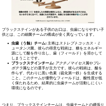
ブラックステインがある子供のお口は、虫歯になりやすい子
供とは、この細菌チームの構成が全く異なっています。
虫歯（う蝕）チーム:
主将は
ストレプトコッカス・ミ
ュータンス
菌。彼らの得意な戦術は、糖をエネルギー
源にして酸を作り出し、歯（フィールド）を溶かして
しまうことです。
ブラックステインチーム:
アクチノマイセス
属や
プレ
ボテラ
属などの選手が主力です。彼らの戦術は、酸を
作らず、代わりに黒い色素（硫化第一鉄）を生成する
こと。このチームが優勢なフィールドは、酸性度が低
く保たれるため、結果的に虫歯チームが活動しにくい
環境になるのです。
つまり、ブラックステインチームは、虫歯チームとの縄張り