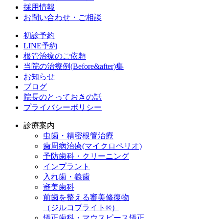
採用情報
お問い合わせ・ご相談
初診予約
LINE予約
根管治療のご依頼
当院の治療例(Before&after)集
お知らせ
ブログ
院長のとっておきの話
プライバシーポリシー
診療案内
虫歯・精密根管治療
歯周病治療(マイクロペリオ)
予防歯科・クリーニング
インプラント
入れ歯・義歯
審美歯科
前歯を整える審美修復物
（ジルコブライト®）
矯正歯科・マウスピース矯正