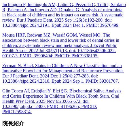
Inchingolo F, Inchingolo AM, Latini G, Pezzolla C, Trilli I, Sardano
R, Palermo A, Inchingolo AD, Dipalma G. Analysis of microbiota
in black stain of children and its impact on caries risk. A systematic
review. Eur J Paediatr Dent. 2025 Sep 1;26(3):192-200. doi:
10.23804/ejpd.2024.2191. Epub 2024 Dec 1. PMID: 39676499.
Mousa HRF, Radwan MZ, Wassif GOM, Wassel MO. The
association between black stain and lower risk of dental caries in
children: a systematic review and meta-analysis. J Egypt Public
Health Assoc. 2022 Jul 30;97(1):13. doi: 10.1186/s42506-022-
00107-3. PMID: 35906494; PMCID: PMC9338195.
Zerman N. Black Stains in Children: A New Classification and an
Innovative Flowchart for Management and Recurrence Prevention.
Eur J Paediatr Dent. 2024 Dec 1;25(4):277-283. doi:
10.23804/ejpd.2024.2310. Epub 2024 Sep 1. PMID: 39301707.
Gün Topcu Aİ, Erdoğan Y, Elçi ŞG. Biochemical Saliva Analysis
and Caries Experience In Children With Black Tooth Stain. Oral
Health Prev Dent. 2025 Nov 6;23:665-672. doi:
10.3290/j.ohpd.c_2300. PMID: 41196265; PMCID:
PMC12598314.
院長紹介