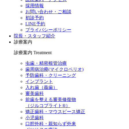
採用情報
お問い合わせ・ご相談
初診予約
LINE予約
プライバシーポリシー
院長・スタッフ紹介
診療案内
診療案内
Treatment
虫歯・精密根管治療
歯周病治療(マイクロペリオ)
予防歯科・クリーニング
インプラント
入れ歯（義歯）
審美歯科
前歯を整える審美修復物
（ジルコブライト®）
矯正歯科・マウスピース矯正
小児歯科
口腔外科・親知らず外来