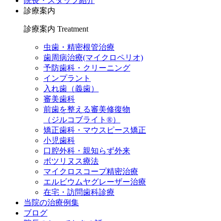
院長・スタッフ紹介
診療案内
診療案内
Treatment
虫歯・精密根管治療
歯周病治療(マイクロペリオ)
予防歯科・クリーニング
インプラント
入れ歯（義歯）
審美歯科
前歯を整える審美修復物
（ジルコブライト®）
矯正歯科・マウスピース矯正
小児歯科
口腔外科・親知らず外来
ボツリヌス療法
マイクロスコープ精密治療
エルビウムヤグレーザー治療
在宅・訪問歯科診療
当院の治療例集
ブログ