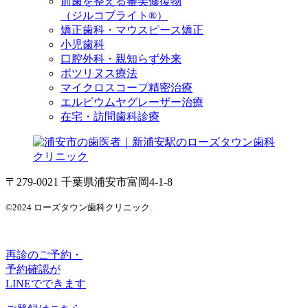
前歯を整える審美修復物
（ジルコブライト®）
矯正歯科・マウスピース矯正
小児歯科
口腔外科・親知らず外来
ボツリヌス療法
マイクロスコープ精密治療
エルビウムヤグレーザー治療
在宅・訪問歯科診療
〒279-0021 千葉県浦安市富岡4-1-8
©2024 ローズタウン歯科クリニック.
再診のご予約・
予約確認が
LINEでできます