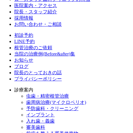
医院案内・アクセス
院長・スタッフ紹介
採用情報
お問い合わせ・ご相談
初診予約
LINE予約
根管治療のご依頼
当院の治療例(Before&after)集
お知らせ
ブログ
院長のとっておきの話
プライバシーポリシー
診療案内
虫歯・精密根管治療
歯周病治療(マイクロペリオ)
予防歯科・クリーニング
インプラント
入れ歯・義歯
審美歯科