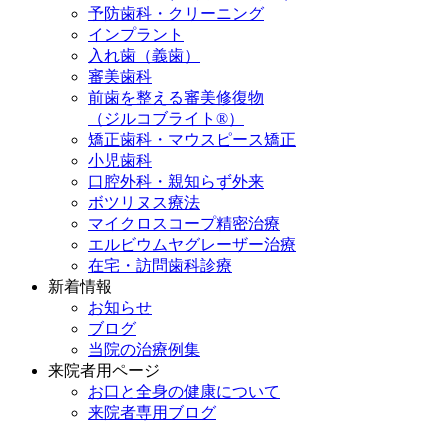
予防歯科・クリーニング
インプラント
入れ歯（義歯）
審美歯科
前歯を整える審美修復物
（ジルコブライト®）
矯正歯科・マウスピース矯正
小児歯科
口腔外科・親知らず外来
ボツリヌス療法
マイクロスコープ精密治療
エルビウムヤグレーザー治療
在宅・訪問歯科診療
新着情報
お知らせ
ブログ
当院の治療例集
来院者用ページ
お口と全身の健康について
来院者専用ブログ