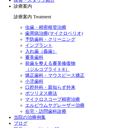
院長・スタッフ紹介
診療案内
診療案内
Treatment
虫歯・精密根管治療
歯周病治療(マイクロペリオ)
予防歯科・クリーニング
インプラント
入れ歯（義歯）
審美歯科
前歯を整える審美修復物
（ジルコブライト®）
矯正歯科・マウスピース矯正
小児歯科
口腔外科・親知らず外来
ボツリヌス療法
マイクロスコープ精密治療
エルビウムヤグレーザー治療
在宅・訪問歯科診療
当院の治療例集
ブログ