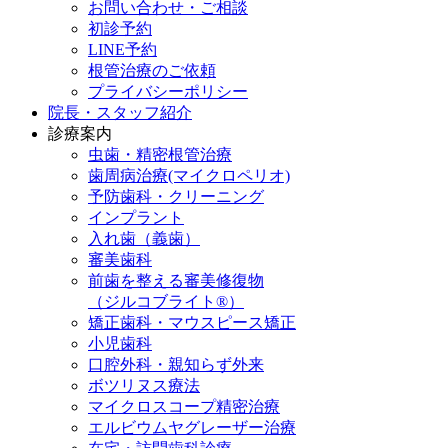
お問い合わせ・ご相談
初診予約
LINE予約
根管治療のご依頼
プライバシーポリシー
院長・スタッフ紹介
診療案内
虫歯・精密根管治療
歯周病治療(マイクロペリオ)
予防歯科・クリーニング
インプラント
入れ歯（義歯）
審美歯科
前歯を整える審美修復物
（ジルコブライト®）
矯正歯科・マウスピース矯正
小児歯科
口腔外科・親知らず外来
ボツリヌス療法
マイクロスコープ精密治療
エルビウムヤグレーザー治療