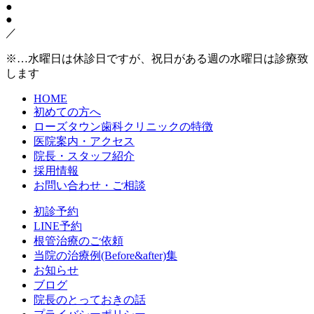
●
●
／
※…水曜日は休診日ですが、祝日がある週の水曜日は診療致
します
HOME
初めての方へ
ローズタウン歯科クリニックの特徴
医院案内・アクセス
院長・スタッフ紹介
採用情報
お問い合わせ・ご相談
初診予約
LINE予約
根管治療のご依頼
当院の治療例(Before&after)集
お知らせ
ブログ
院長のとっておきの話