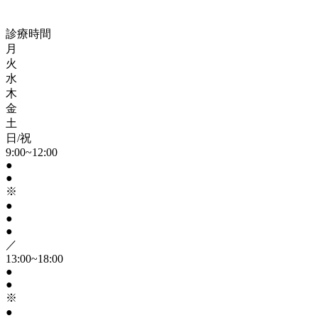
診療時間
月
火
水
木
金
土
日/祝
9:00~12:00
●
●
※
●
●
●
／
13:00~18:00
●
●
※
●