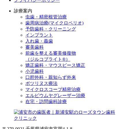
プライバシーポリシー
診療案内
虫歯・精密根管治療
歯周病治療(マイクロペリオ)
予防歯科・クリーニング
インプラント
入れ歯・義歯
審美歯科
前歯を整える審美修復物
（ジルコブライト®）
矯正歯科・マウスピース矯正
小児歯科
口腔外科・親知らず外来
ボツリヌス療法
マイクロスコープ精密治療
エルビウムヤグレーザー治療
在宅・訪問歯科診療
〒279-0021 千葉県浦安市富岡4-1-8