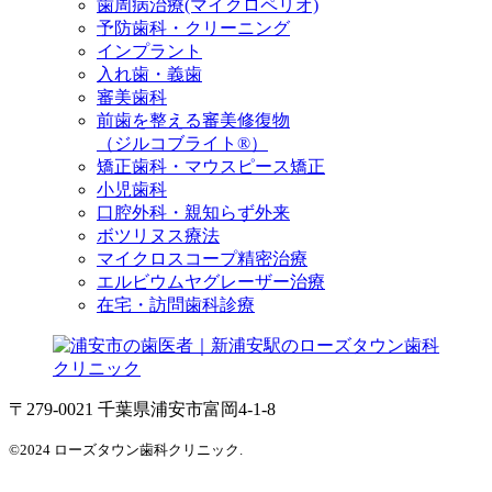
歯周病治療(マイクロペリオ)
予防歯科・クリーニング
インプラント
入れ歯・義歯
審美歯科
前歯を整える審美修復物
（ジルコブライト®）
矯正歯科・マウスピース矯正
小児歯科
口腔外科・親知らず外来
ボツリヌス療法
マイクロスコープ精密治療
エルビウムヤグレーザー治療
在宅・訪問歯科診療
〒279-0021 千葉県浦安市富岡4-1-8
©2024 ローズタウン歯科クリニック.