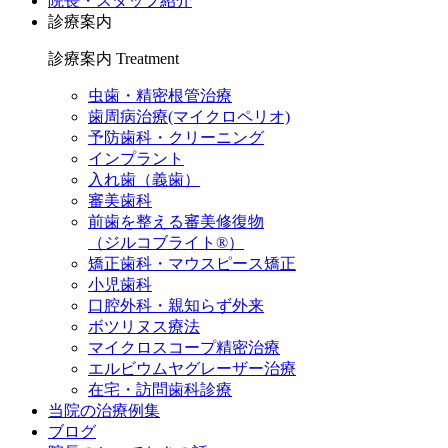
院長・スタッフ紹介
診療案内
診療案内
Treatment
虫歯・精密根管治療
歯周病治療(マイクロペリオ)
予防歯科・クリーニング
インプラント
入れ歯（義歯）
審美歯科
前歯を整える審美修復物
（ジルコブライト®）
矯正歯科・マウスピース矯正
小児歯科
口腔外科・親知らず外来
ボツリヌス療法
マイクロスコープ精密治療
エルビウムヤグレーザー治療
在宅・訪問歯科診療
当院の治療例集
ブログ