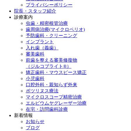
プライバシーポリシー
院長・スタッフ紹介
診療案内
虫歯・精密根管治療
歯周病治療(マイクロペリオ)
予防歯科・クリーニング
インプラント
入れ歯（義歯）
審美歯科
前歯を整える審美修復物
（ジルコブライト®）
矯正歯科・マウスピース矯正
小児歯科
口腔外科・親知らず外来
ボツリヌス療法
マイクロスコープ精密治療
エルビウムヤグレーザー治療
在宅・訪問歯科診療
新着情報
お知らせ
ブログ