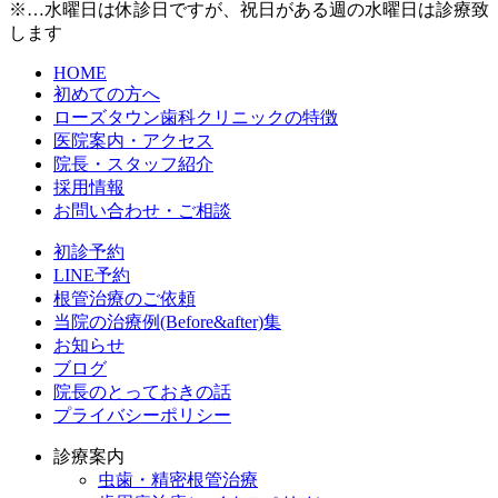
※…水曜日は休診日ですが、祝日がある週の水曜日は診療致
します
HOME
初めての方へ
ローズタウン歯科クリニックの特徴
医院案内・アクセス
院長・スタッフ紹介
採用情報
お問い合わせ・ご相談
初診予約
LINE予約
根管治療のご依頼
当院の治療例(Before&after)集
お知らせ
ブログ
院長のとっておきの話
プライバシーポリシー
診療案内
虫歯・精密根管治療