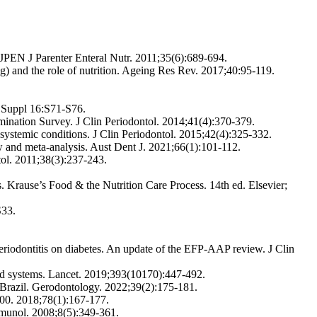
. JPEN J Parenter Enteral Nutr. 2011;35(6):689-694.
g) and the role of nutrition. Ageing Res Rev. 2017;40:95-119.
2 Suppl 16:S71-S76.
mination Survey. J Clin Periodontol. 2014;41(4):370-379.
 systemic conditions. J Clin Periodontol. 2015;42(4):325-332.
ew and meta-analysis. Aust Dent J. 2021;66(1):101-112.
tol. 2011;38(3):237-243.
Krause’s Food & the Nutrition Care Process. 14th ed. Elsevier;
S33.
periodontitis on diabetes. An update of the EFP-AAP review. J Clin
od systems. Lancet. 2019;393(10170):447-492.
n Brazil. Gerodontology. 2022;39(2):175-181.
2000. 2018;78(1):167-177.
mmunol. 2008;8(5):349-361.