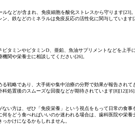
ールなどが含まれ、免疫細胞を酸化ストレスから守ります[23
ン、鉄などのミネラルは免疫反応の活性化に関与しています[2
ビタミンやビタミンD、亜鉛、魚油サプリメントなどを上手に利
機関や栄養士に相談してください[26]。
る戦略であり、大手術や集中治療の分野で効果が報告されてきまし
処置後のスムーズな回復などが期待されています[8][12][
がない方は、ぜひ「免疫栄養」という視点をもって日常の食事
に何をどう食べればいいのか迷われる場合は、歯科医院や栄養
きっかけになるかもしれません。