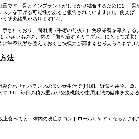
置です。骨とインプラントがしっかり結合するためには、骨や歯
スクを下げる可能性があると報告されています[13]。例えば
研究結果があります[14]。
に示されており、周術期（手術の前後）に免疫栄養を導入する
度は小さいものの、体の「傷を治すメカニズム」にとって栄養は
に栄養状態を整えておくと快復力が高まると考えられます[17
な方法
み合わせたバランスの良い食生活です[18]。野菜や果物、魚
[19]。毎日の積み重ねが免疫機能や歯周組織の健康を支える土
回以上食べると、体内の炎症をコントロールしやすくなるとされて