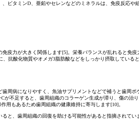
、ビタミンD、亜鉛やセレンなどのミネラルは、免疫反応や組
免疫力が大きく関係します[5]。栄養バランスが乱れると免
逆に、抗酸化物質やオメガ3脂肪酸などをしっかり摂取している
ほど歯周病になりやすく、魚油サプリメントなどで補うと歯周ポケ
ンCが不足すると、歯周組織のコラーゲン生成が滞り、傷の治りが
節作用もあるため歯周組織の健康維持に寄与します[10]。
ると、歯周組織の回復を助ける可能性があると指摘されています
ト