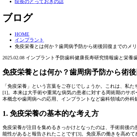
院長のとっておきの話
ブログ
HOME
インプラント
免疫栄養とは何か？歯周病予防から術後回復までのメリ
2025.02.08
インプラント
予防歯科
健康長寿研究情報
歯と栄養
免疫栄養とは何か？歯周病予防から術後
「免疫栄養」という言葉をご存じでしょうか。これは、私た
[1]。本来は大手術や重篤な病気の患者に対する周術期のサ
本概念や歯周病への応用、インプラントなど歯科領域の外科
1. 免疫栄養の基本的な考え方
免疫栄養が注目を集めるきっかけとなったのは、手術前後の
能性があると報告されたことです[3]。免疫系の働きを高め