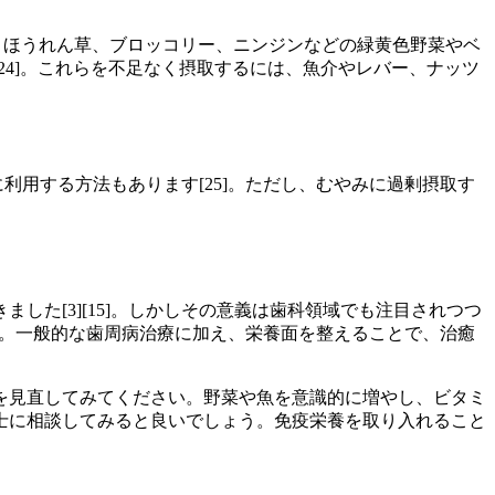
]。ほうれん草、ブロッコリー、ニンジンなどの緑黄色野菜やベ
4]。これらを不足なく摂取するには、魚介やレバー、ナッツ
用する方法もあります[25]。ただし、むやみに過剰摂取す
た[3][15]。しかしその意義は歯科領域でも注目されつつ
16]。一般的な歯周病治療に加え、栄養面を整えることで、治癒
を見直してみてください。野菜や魚を意識的に増やし、ビタミ
士に相談してみると良いでしょう。免疫栄養を取り入れること