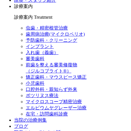
院長・スタッフ紹介
診療案内
診療案内
Treatment
虫歯・精密根管治療
歯周病治療(マイクロペリオ)
予防歯科・クリーニング
インプラント
入れ歯（義歯）
審美歯科
前歯を整える審美修復物
（ジルコブライト®）
矯正歯科・マウスピース矯正
小児歯科
口腔外科・親知らず外来
ボツリヌス療法
マイクロスコープ精密治療
エルビウムヤグレーザー治療
在宅・訪問歯科診療
当院の治療例集
ブログ