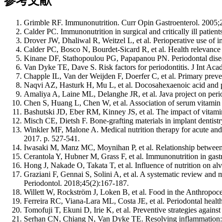
参考文献
Grimble RF. Immunonutrition. Curr Opin Gastroenterol. 2005;
Calder PC. Immunonutrition in surgical and critically ill patie
Drover JW, Dhaliwal R, Weitzel L, et al. Perioperative use of 
Calder PC, Bosco N, Bourdet-Sicard R, et al. Health relevance 
Kinane DF, Stathopoulou PG, Papapanou PN. Periodontal disea
Van Dyke TE, Dave S. Risk factors for periodontitis. J Int Aca
Chapple IL, Van der Weijden F, Doerfer C, et al. Primary preve
Naqvi AZ, Hasturk H, Mu L, et al. Docosahexaenoic acid and pe
Amaliya A, Laine ML, Delanghe JR, et al. Java project on perio
Chen S, Huang L, Chen W, et al. Association of serum vitamin D
Bashutski JD, Eber RM, Kinney JS, et al. The impact of vitami
Misch CE, Dietsh F. Bone-grafting materials in implant dentist
Winkler MF, Malone A. Medical nutrition therapy for acute an
2017. p. 527-541.
Iwasaki M, Manz MC, Moynihan P, et al. Relationship between n
Cerantola Y, Hubner M, Grass F, et al. Immunonutrition in gastr
Hong J, Nakade O, Takata T, et al. Influence of nutrition on al
Graziani F, Gennai S, Solini A, et al. A systematic review and 
Periodontol. 2018;45(2):167-187.
Willett W, Rockström J, Loken B, et al. Food in the Anthropo
Ferreira RC, Viana-Lara ML, Costa JE, et al. Periodontal healt
Tomofuji T, Ekuni D, Irie K, et al. Preventive strategies again
Serhan CN, Chiang N, Van Dyke TE. Resolving inflammation: d