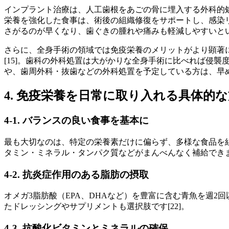
インプラント治療は、人工歯根をあごの骨に埋入する外科的処
栄養を強化した食事は、術後の組織修復をサポートし、感染リ
さがるのが早くなり、歯ぐきの腫れや痛みも軽減しやすいという
さらに、全身手術の領域では免疫栄養のメリットがより顕著
[15]。歯科の外科処置は大がかりな全身手術に比べれば侵襲
や、歯周外科・抜歯などの外科処置を予定している方は、早め
4. 免疫栄養を日常に取り入れる具体的
4-1. バランスの良い食事を基本に
最も大切なのは、特定の栄養素だけに偏らず、多様な食品を組
タミン・ミネラル・タンパク質などがまんべんなく補給できます
4-2. 抗炎症作用のある脂肪の摂取
オメガ3脂肪酸（EPA、DHAなど）を豊富に含む青魚を週2
たドレッシングやサプリメントも選択肢です[22]。
4-3. 抗酸化ビタミンとミネラルの確保