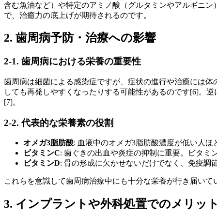
含む魚油など）や特定のアミノ酸（グルタミンやアルギニン）
で、治癒力の底上げが期待されるのです。
2. 歯周病予防・治療への影響
2-1. 歯周病における栄養の重要性
歯周病は細菌による感染症ですが、症状の進行や治癒には体の
しても再発しやすくなったりする可能性があるのです[6]。
[7]。
2-2. 代表的な栄養素の役割
オメガ3脂肪酸
: 血液中のオメガ3脂肪酸濃度が低い人
ビタミンC
: 歯ぐきの出血や炎症の抑制に重要。ビタミ
ビタミンD
: 骨の形成に欠かせないだけでなく、免疫調
これらを意識して歯周病治療中にも十分な栄養が行き届いてい
3. インプラントや外科処置でのメリッ