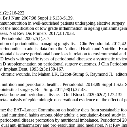
21(2):216-222.
nts. Br J Nutr. 2007;98 Suppl 1:S133-S139.
immunonutrition in well-nourished patients undergoing elective surgery
of the modification of low grade inflammation in ageing (inflammagein
ses. Nat Rev Dis Primers. 2017;3:17038.
d Periodontol. 2005;7(1):3-7.
ntion of periodontitis: managing gingivitis. J Clin Periodontol. 2015;4
riodontitis in adults: data from the National Health and Nutrition Exa
dontal diseases: periodontal bone loss in relation to environmental and
 levels with specific types of periodontal diseases: a systematic revi
n D supplementation on periodontal surgery outcomes. J Clin Periodon
ry. Implant Dent. 1993;2(3):158-167.
d chronic wounds. In: Mahan LK, Escott-Stump S, Raymond JL, editors. 
utrition and periodontal health. J Periodontol. 2018;89 Suppl 1:S22-
ointestinal surgery. Br J Surg. 2011;98(1):37-48.
veolar bone and periodontal tissue. J Oral Biosci. 2020;62(2):127-132.
meta-analysis of epidemiologic observational evidence on the effect of 
cene: the EAT–Lancet Commission on healthy diets from sustainable fo
h and nutritional habits among older adults: a population-based study i
st periodontal disease promotion by nutritional imbalance. Periodontol 
ual anti-inflammatory and pro-resolution lipid mediators. Nat Rev I