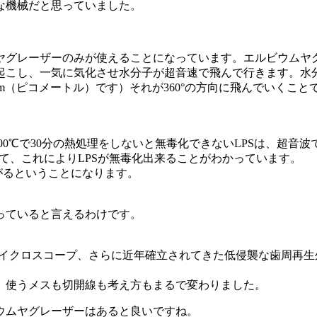
な機械だと思っていました。
ヤグレーザーのみが使えることになっています。エルビウムヤ
起こし、一気に気化させ水分子が超音速で飛んで行きます。水
100pm（ピコメートル）です）それが360°の方向に飛んでいく
00℃で30分の熱処理をしないと無毒化できないLPSは、超
似ていて、これによりLPSが無毒化出来ることがわかっています。
がるということになります。
っていると言えるわけです。
マイクロスコープ、さらに近年確立されてきた低侵襲な歯周再
。使うメスも切開線も考え方もまるで変わりました。
ウムヤグレーザーはあると良いですね。