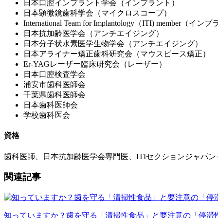
日本口腔インプラント学会（インプラント）
日本顕微鏡歯科学会（マイクロスコープ）
International Team for Implantology（ITI) member（
日本抗加齢医学会（アンチエイジング）
日本分子状水素医学生物学会（アンチエイジング）
日本アライナー矯正歯科研究会（マウスピース矯正）
Er-YAGレーザー臨床研究会（レーザー）
日本口腔検査学会
浦安市歯科医師会
千葉県歯科医師会
日本歯科医師会
学校歯科医会
資格
歯科医師、日本抗加齢医学会専門医、ITIセクションジャパ
関連記事
知っていますか？歯を守る「清掃性食品」と要注意の「停滞