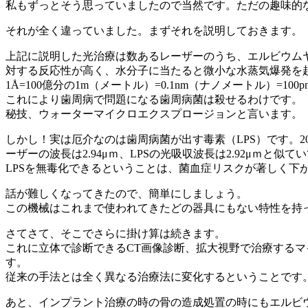
私もずっとそう思っていましたので当然です。ただの趣味的
それが全く違っていました。まずそれを説明しておきます。
上記に説明した光治療は数あるレーザーのうち、エルビウム
対する反応性が高く、水分子に当たると微小な水蒸気爆発を
1Å=100億分の1m（メートル）=0.1nm（ナノメートル）=
これにより歯周病で問題になる歯周病菌は殺せるわけです。
秘技、ウォーターマイクロエクスプロージョンと言います。
しかし！実は厄介なのは歯周病菌が出す毒素（LPS）です。2
ーザーの波長は2.94μｍ、LPSの光吸収波長は2.92μｍと
LPSを無毒化できるということは、菌血症リスクが著しく下
話が難しくなってきたので、簡単にしましょう。
この機械はこれまで使われてきたどの器具にもない特性を持
さてさて、そこでさらに掛け算は続きます。
これに立体で診断できるCT画像診断、拡大視野で治療する
す。
従来の手法とは全く異なる治療法に変化するということです
あと、インプラント治療の時の骨の造成処置の時にもエルビ