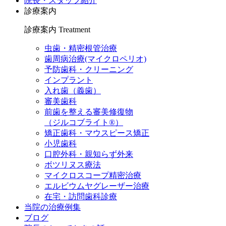
院長・スタッフ紹介
診療案内
診療案内
Treatment
虫歯・精密根管治療
歯周病治療(マイクロペリオ)
予防歯科・クリーニング
インプラント
入れ歯（義歯）
審美歯科
前歯を整える審美修復物
（ジルコブライト®）
矯正歯科・マウスピース矯正
小児歯科
口腔外科・親知らず外来
ボツリヌス療法
マイクロスコープ精密治療
エルビウムヤグレーザー治療
在宅・訪問歯科診療
当院の治療例集
ブログ