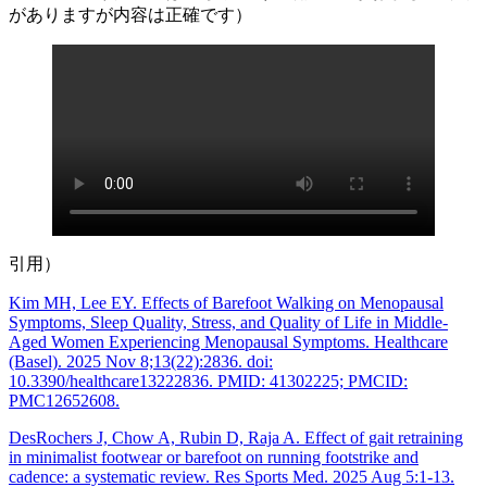
がありますが内容は正確です）
引用）
Kim MH, Lee EY. Effects of Barefoot Walking on Menopausal
Symptoms, Sleep Quality, Stress, and Quality of Life in Middle-
Aged Women Experiencing Menopausal Symptoms. Healthcare
(Basel). 2025 Nov 8;13(22):2836. doi:
10.3390/healthcare13222836. PMID: 41302225; PMCID:
PMC12652608.
DesRochers J, Chow A, Rubin D, Raja A. Effect of gait retraining
in minimalist footwear or barefoot on running footstrike and
cadence: a systematic review. Res Sports Med. 2025 Aug 5:1-13.