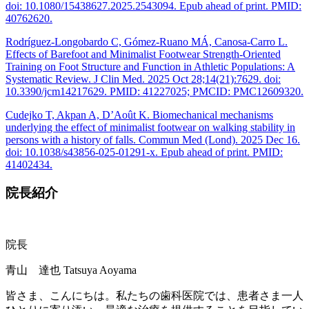
doi: 10.1080/15438627.2025.2543094. Epub ahead of print. PMID:
40762620.
Rodríguez-Longobardo C, Gómez-Ruano MÁ, Canosa-Carro L.
Effects of Barefoot and Minimalist Footwear Strength-Oriented
Training on Foot Structure and Function in Athletic Populations: A
Systematic Review. J Clin Med. 2025 Oct 28;14(21):7629. doi:
10.3390/jcm14217629. PMID: 41227025; PMCID: PMC12609320.
Cudejko T, Akpan A, D’Août K. Biomechanical mechanisms
underlying the effect of minimalist footwear on walking stability in
persons with a history of falls. Commun Med (Lond). 2025 Dec 16.
doi: 10.1038/s43856-025-01291-x. Epub ahead of print. PMID:
41402434.
院長紹介
院長
青山 達也
Tatsuya Aoyama
皆さま、こんにちは。私たちの歯科医院では、患者さま一人