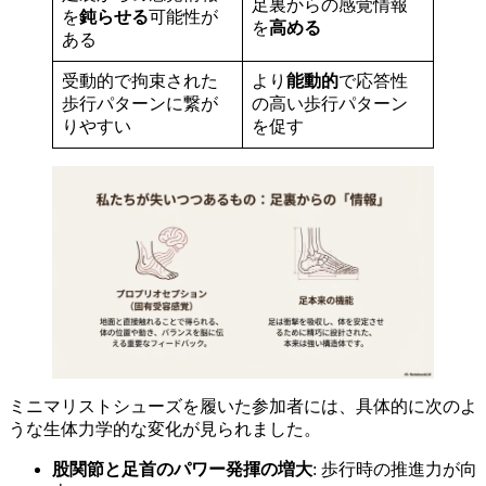
足裏からの感覚情報
を
鈍らせる
可能性が
を
高める
ある
受動的で拘束された
より
能動的
で応答性
歩行パターンに繋が
の高い歩行パターン
りやすい
を促す
ミニマリストシューズを履いた参加者には、具体的に次のよ
うな生体力学的な変化が見られました。
股関節と足首のパワー発揮の増大
: 歩行時の推進力が向