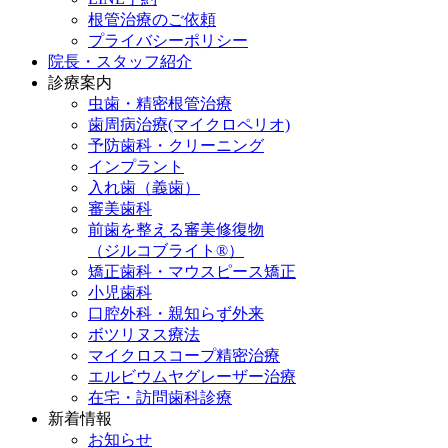
根管治療のご依頼
プライバシーポリシー
院長・スタッフ紹介
診療案内
虫歯・精密根管治療
歯周病治療(マイクロペリオ)
予防歯科・クリーニング
インプラント
入れ歯（義歯）
審美歯科
前歯を整える審美修復物
（ジルコブライト®）
矯正歯科・マウスピース矯正
小児歯科
口腔外科・親知らず外来
ボツリヌス療法
マイクロスコープ精密治療
エルビウムヤグレーザー治療
在宅・訪問歯科診療
新着情報
お知らせ