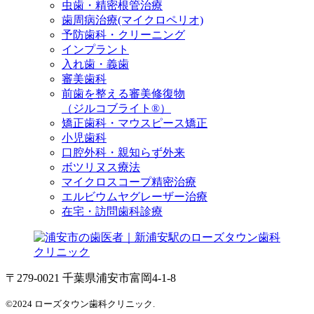
虫歯・精密根管治療
歯周病治療(マイクロペリオ)
予防歯科・クリーニング
インプラント
入れ歯・義歯
審美歯科
前歯を整える審美修復物
（ジルコブライト®）
矯正歯科・マウスピース矯正
小児歯科
口腔外科・親知らず外来
ボツリヌス療法
マイクロスコープ精密治療
エルビウムヤグレーザー治療
在宅・訪問歯科診療
〒279-0021 千葉県浦安市富岡4-1-8
©2024 ローズタウン歯科クリニック.