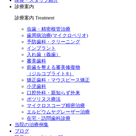
院長・スタッフ紹介
診療案内
診療案内
Treatment
虫歯・精密根管治療
歯周病治療(マイクロペリオ)
予防歯科・クリーニング
インプラント
入れ歯（義歯）
審美歯科
前歯を整える審美修復物
（ジルコブライト®）
矯正歯科・マウスピース矯正
小児歯科
口腔外科・親知らず外来
ボツリヌス療法
マイクロスコープ精密治療
エルビウムヤグレーザー治療
在宅・訪問歯科診療
当院の治療例集
ブログ