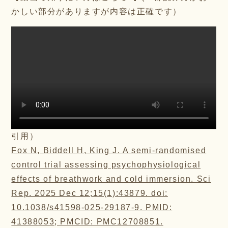
かしい部分がありますが内容は正確です）
引用）
Fox N, Biddell H, King J. A semi-randomised
control trial assessing psychophysiological
effects of breathwork and cold immersion. Sci
Rep. 2025 Dec 12;15(1):43879. doi:
10.1038/s41598-025-29187-9. PMID:
41388053; PMCID: PMC12708851.