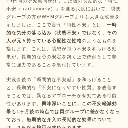
29日間の研究期間が終了した後の長期的な「特性
不安（trait anxiety）」を測る尺度において、瞑想
グループの方がWHMグループよりも大きな改善を
示しました。ここで言う「特性不安」とは、
一時
的な気分の落ち込み（状態不安）ではなく、その
人が元々持っている心配性な性格
のようなものを
指します。これは、瞑想が持つ不安を和らげる効
果が、長期的な心の安定を築く上で依然として非
常に強力であることを裏付けています。
実践直後の「瞬間的な不安感」を和らげること
と、長期的な「不安になりやすい性質」を改善す
ることでは、異なるアプローチが有効である可能
性があります。
興味深いことに、この不安軽減効
果も1ヶ月後の時点では両グループに差がなくなっ
ており、短期的な介入の長期的な効果について
は、さらなる検証が求められます。