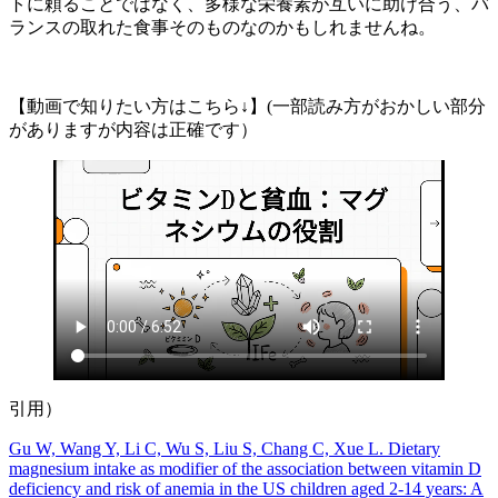
トに頼ることではなく、多様な栄養素が互いに助け合う、バ
ランスの取れた食事そのものなのかもしれませんね。
【動画で知りたい方はこちら↓】(一部読み方がおかしい部分
がありますが内容は正確です）
引用）
Gu W, Wang Y, Li C, Wu S, Liu S, Chang C, Xue L. Dietary
magnesium intake as modifier of the association between vitamin D
deficiency and risk of anemia in the US children aged 2-14 years: A