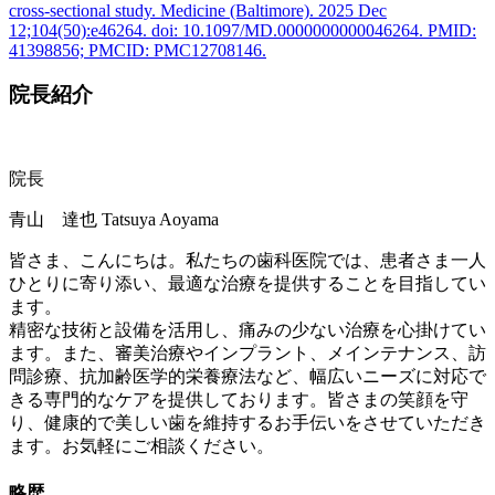
cross-sectional study. Medicine (Baltimore). 2025 Dec
12;104(50):e46264. doi: 10.1097/MD.0000000000046264. PMID:
41398856; PMCID: PMC12708146.
院長紹介
院長
青山 達也
Tatsuya Aoyama
皆さま、こんにちは。私たちの歯科医院では、患者さま一人
ひとりに寄り添い、最適な治療を提供することを目指してい
ます。
精密な技術と設備を活用し、痛みの少ない治療を心掛けてい
ます。また、審美治療やインプラント、メインテナンス、訪
問診療、抗加齢医学的栄養療法など、幅広いニーズに対応で
きる専門的なケアを提供しております。皆さまの笑顔を守
り、健康的で美しい歯を維持するお手伝いをさせていただき
ます。お気軽にご相談ください。
略歴