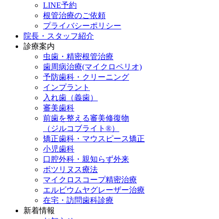
LINE予約
根管治療のご依頼
プライバシーポリシー
院長・スタッフ紹介
診療案内
虫歯・精密根管治療
歯周病治療(マイクロペリオ)
予防歯科・クリーニング
インプラント
入れ歯（義歯）
審美歯科
前歯を整える審美修復物
（ジルコブライト®）
矯正歯科・マウスピース矯正
小児歯科
口腔外科・親知らず外来
ボツリヌス療法
マイクロスコープ精密治療
エルビウムヤグレーザー治療
在宅・訪問歯科診療
新着情報