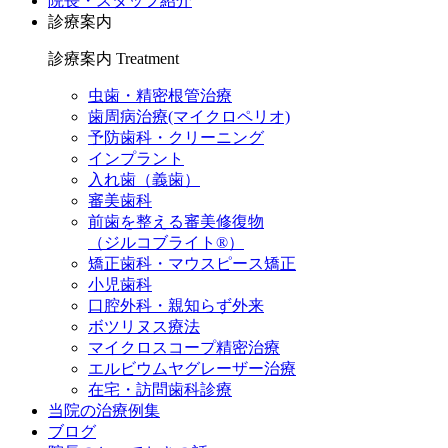
院長・スタッフ紹介
診療案内
診療案内
Treatment
虫歯・精密根管治療
歯周病治療(マイクロペリオ)
予防歯科・クリーニング
インプラント
入れ歯（義歯）
審美歯科
前歯を整える審美修復物
（ジルコブライト®）
矯正歯科・マウスピース矯正
小児歯科
口腔外科・親知らず外来
ボツリヌス療法
マイクロスコープ精密治療
エルビウムヤグレーザー治療
在宅・訪問歯科診療
当院の治療例集
ブログ