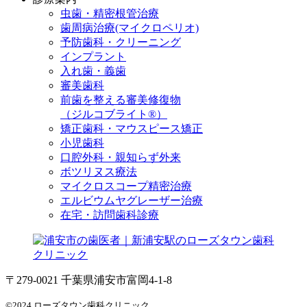
虫歯・精密根管治療
歯周病治療(マイクロペリオ)
予防歯科・クリーニング
インプラント
入れ歯・義歯
審美歯科
前歯を整える審美修復物
（ジルコブライト®）
矯正歯科・マウスピース矯正
小児歯科
口腔外科・親知らず外来
ボツリヌス療法
マイクロスコープ精密治療
エルビウムヤグレーザー治療
在宅・訪問歯科診療
〒279-0021 千葉県浦安市富岡4-1-8
©2024 ローズタウン歯科クリニック.