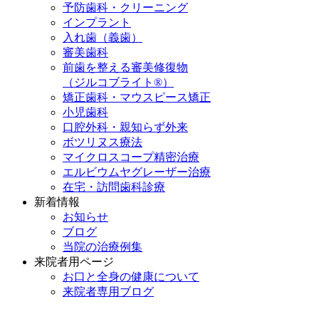
予防歯科・クリーニング
インプラント
入れ歯（義歯）
審美歯科
前歯を整える審美修復物
（ジルコブライト®）
矯正歯科・マウスピース矯正
小児歯科
口腔外科・親知らず外来
ボツリヌス療法
マイクロスコープ精密治療
エルビウムヤグレーザー治療
在宅・訪問歯科診療
新着情報
お知らせ
ブログ
当院の治療例集
来院者用ページ
お口と全身の健康について
来院者専用ブログ