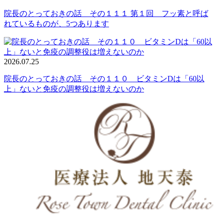
院長のとっておきの話 その１１１ 第１回 フッ素と呼ば
れているものが、5つあります
2026.07.25
院長のとっておきの話 その１１０ ビタミンDは「60以
上」ないと免疫の調整役は増えないのか