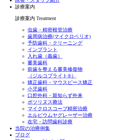
院長・スタッフ紹介
診療案内
診療案内
Treatment
虫歯・精密根管治療
歯周病治療(マイクロペリオ)
予防歯科・クリーニング
インプラント
入れ歯（義歯）
審美歯科
前歯を整える審美修復物
（ジルコブライト®）
矯正歯科・マウスピース矯正
小児歯科
口腔外科・親知らず外来
ボツリヌス療法
マイクロスコープ精密治療
エルビウムヤグレーザー治療
在宅・訪問歯科診療
当院の治療例集
ブログ