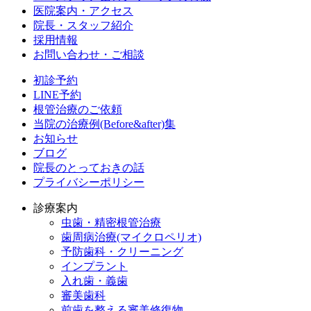
医院案内・アクセス
院長・スタッフ紹介
採用情報
お問い合わせ・ご相談
初診予約
LINE予約
根管治療のご依頼
当院の治療例(Before&after)集
お知らせ
ブログ
院長のとっておきの話
プライバシーポリシー
診療案内
虫歯・精密根管治療
歯周病治療(マイクロペリオ)
予防歯科・クリーニング
インプラント
入れ歯・義歯
審美歯科
前歯を整える審美修復物